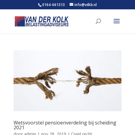
0164-661313
info@vdkb.nl
Wetsvoorstel pensioenverdeling bij scheiding
2021
door
admin
|
nov 28, 2019
|
Civiel recht