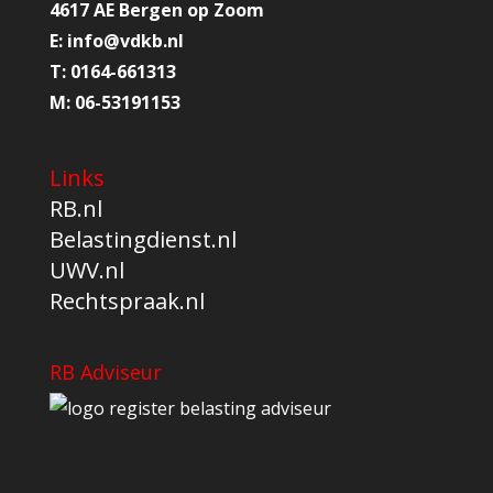
4617 AE Bergen op Zoom
E:
info@
vdkb.nl
T:
0164-661313
M:
06-53191153
Links
RB.nl
Belastingdienst.nl
UWV.nl
Rechtspraak.nl
RB Adviseur