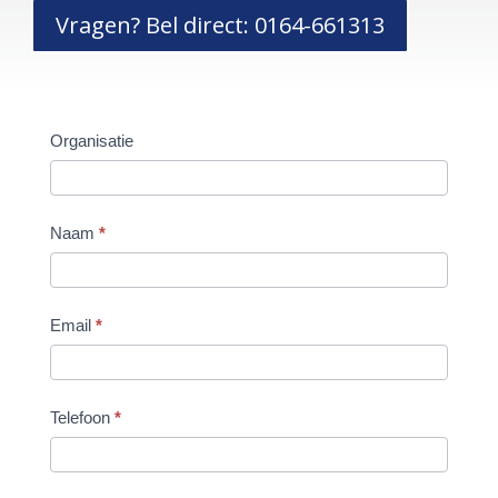
Vragen? Bel direct: 0164-661313
Contact
Organisatie
Naam
*
Email
*
Telefoon
*