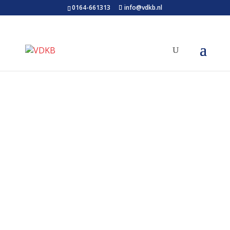
0164-661313
info@vdkb.nl
admin
Een bv drijft een uitzendbureau en een
klussenbedrijf. De enige aandeelhouder is
een vrouw, die samen met