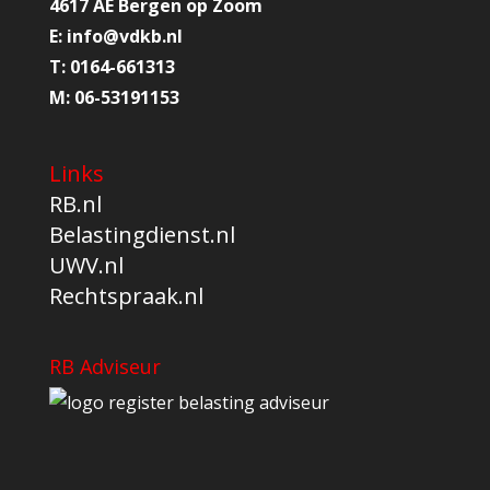
4617 AE Bergen op Zoom
E:
info@
vdkb.nl
T:
0164-661313
M:
06-53191153
Links
RB.nl
Belastingdienst.nl
UWV.nl
Rechtspraak.nl
RB Adviseur