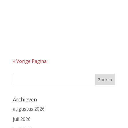
admin
Een dga leent ruim zeven ton van zijn
eigen bv. Het bedrag boven de wettelijke
drempel van € 700.000
« Vorige Pagina
Archieven
augustus 2026
juli 2026