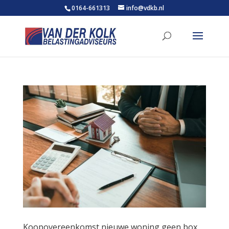
0164-661313
info@vdkb.nl
Koopovereenkomst nieuwe woning geen box