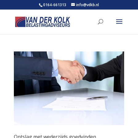
0164-661313
info@vdkb.nl
Ontslag met wederzijds goedvinden