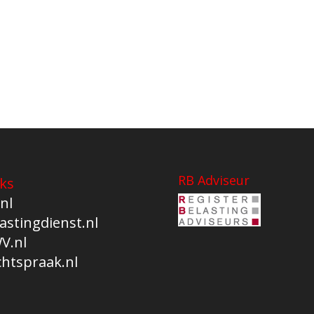
RB Adviseur
ks
nl
astingdienst.nl
V.nl
chtspraak.nl