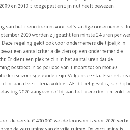
 2009 en 2010 is toegepast en zijn nut heeft bewezen.
ng van het urencriterium voor zelfstandige ondernemers. In
eptember 2020 worden zij geacht ten minste 24 uren per we
eze regeling geldt ook voor ondernemers die tijdelijk in
evat een aantal criteria die zien op een ondernemer die
Er dient een piek te zijn in het aantal uren dat de
ing besteedt in de periode van 1 maart tot en met 30
eden seizoensgebonden zijn. Volgens de staatssecretaris 
ij aan deze criteria voldoet. Als dit het geval is, kan hij bi
elasting 2020 aangeven of hij aan het urencriterium voldoet
 voor de eerste € 400.000 van de loonsom is voor 2020 verh
n van de verruiming van de vrije ruimte. De verruiming is