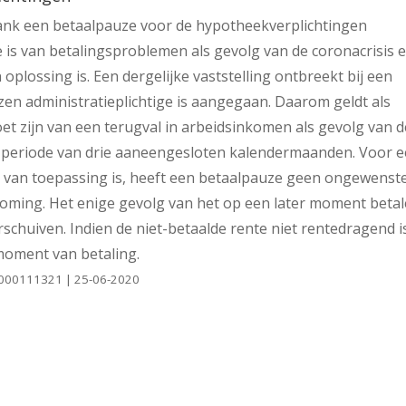
ank een betaalpauze voor de hypotheekverplichtingen
 is van betalingsproblemen als gevolg van de coronacrisis 
lossing is. Een dergelijke vaststelling ontbreekt bij een
zen administratieplichtige is aangegaan. Daarom geldt als
t zijn van een terugval in arbeidsinkomen als gevolg van d
n periode van drie aaneengesloten kalendermaanden. Voor 
iet van toepassing is, heeft een betaalpauze geen ongewenst
koming. Het enige gevolg van het op een later moment beta
schuiven. Indien de niet-betaalde rente niet rentedragend i
moment van betaling.
0-0000111321 | 25-06-2020