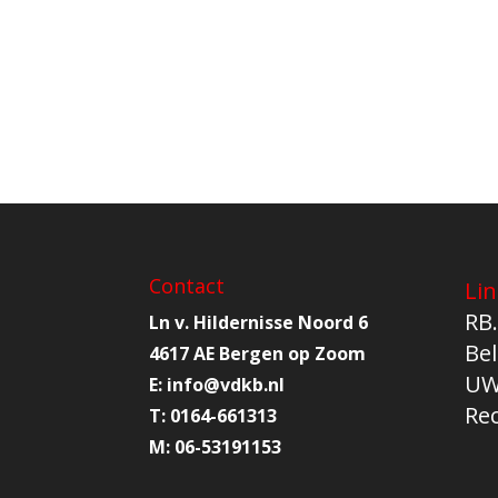
Contact
Lin
RB.
Ln v. Hildernisse Noord 6
Bel
4617 AE Bergen op Zoom
UW
E:
info@
vdkb.nl
Re
T:
0164-661313
M:
06-53191153