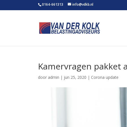
0164-661313
info@vdkb.nl
Kamervragen pakket a
door
admin
|
jun 25, 2020
|
Corona update