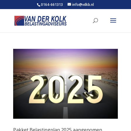
0164-661313
info@vdkb.nl
Pakket Belastingplan 2025 aangenomen