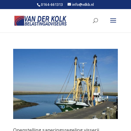
0164-661313
info@vdkb.nl
Openstelling saneringsregeling visserij