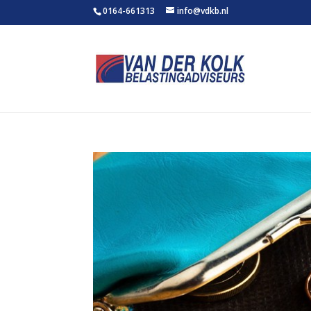
0164-661313
info@vdkb.nl