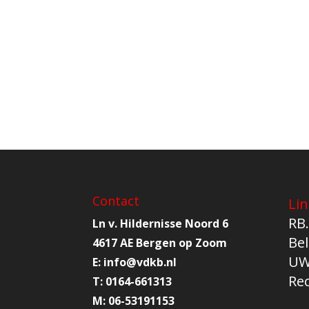
Contact
Lin
RB.
Ln v. Hildernisse Noord 6
Bel
4617 AE Bergen op Zoom
UW
E:
info@
vdkb.nl
Re
T:
0164-661313
M:
06-53191153