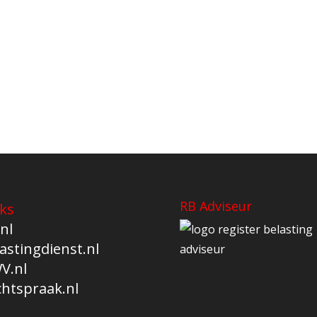
RB Adviseur
ks
nl
astingdienst.nl
V.nl
chtspraak.nl