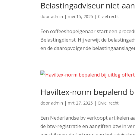
Belastingadviseur niet aa
door
admin
|
mei 15, 2025
|
Civiel recht
Een coffeeshopeigenaar start een proced
Belastingdienst. Hij verwijt de belasting
en de daaropvolgende belastingaanslagen. 
Haviltex-norm bepalend bij
door
admin
|
mrt 27, 2025
|
Civiel recht
Een Nederlandse bv verkoopt artikelen aa
de btw-registratie en aangiften btw in v
geschil over de facturen van het adviesbur