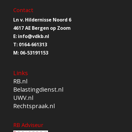
Contact
Ln v. Hildernisse Noord 6
4617 AE Bergen op Zoom
E:
info@
vdkb.nl
T:
0164-661313
M:
06-53191153
Links
RB.nl
Belastingdienst.nl
UWV.nl
Rechtspraak.nl
RB Adviseur