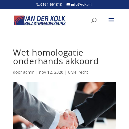
0164-661313
info@vdkb.nl
Wet homologatie
onderhands akkoord
door
admin
|
nov 12, 2020
|
Civiel recht