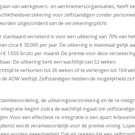
orgaan van werkgevers- en werknemersorganisaties, heeft e
schiktheidsverzekering voor zelfstandigen zonder personee
worden uitgezonderd van de verzekeringsplicht.
ge standaard verzekerd is voor een uitkering van 70% van he
n circa € 30.000 per jaar. De uitkering is maximaal gelijk a
 € 1.650 bruto per maand. De premie voor deze verzekerin
baar. De uitkering kent een wachttijd van 52 weken.
ttijd te verkorten tot 26 weken of te verlengen tot 104 we
 de AOW-leeftijd. Zelfstandigen hebben de mogelijkheid zic
laimbeoordeling, de uitkeringsverstrekking en de re-integr
integratie begint zodra de wachttijd ingaat om zelfstandig
jgen. Voor een effectieve re-integratie is een apart Arbocen
ngdienst wordt verantwoordelijk voor de premie-inning. Lop
gen worden geëerbiedigd. Dat wil zeggen dat een zelfstand