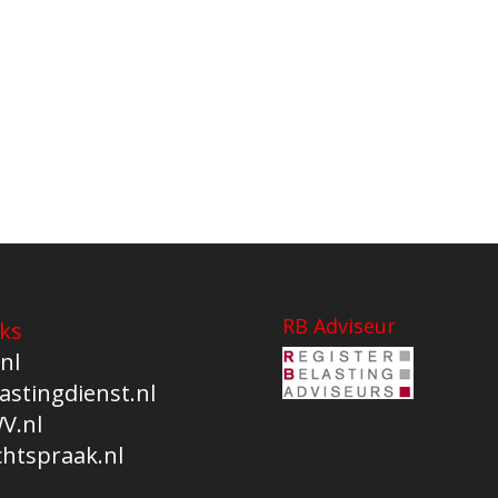
RB Adviseur
ks
nl
astingdienst.nl
V.nl
chtspraak.nl