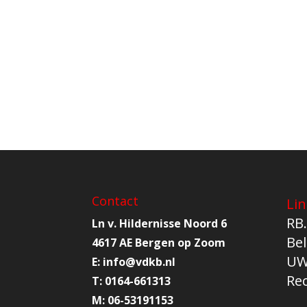
Contact
Lin
RB.
Ln v. Hildernisse Noord 6
Bel
4617 AE Bergen op Zoom
UW
E:
info@
vdkb.nl
Re
T:
0164-661313
M:
06-53191153