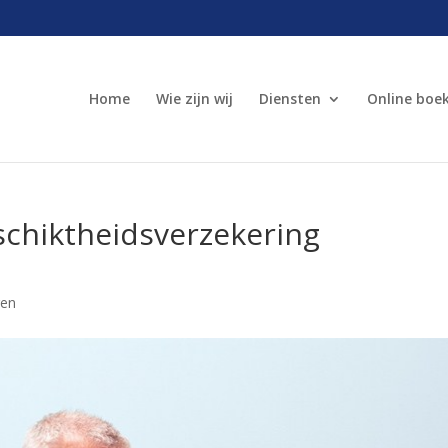
Home
Wie zijn wij
Diensten
Online boe
schiktheidsverzekering
gen