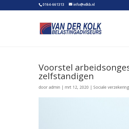
0164-661313
info@vdkb.nl
Voorstel arbeidsonge
zelfstandigen
door
admin
|
mrt 12, 2020
|
Sociale verzekerin