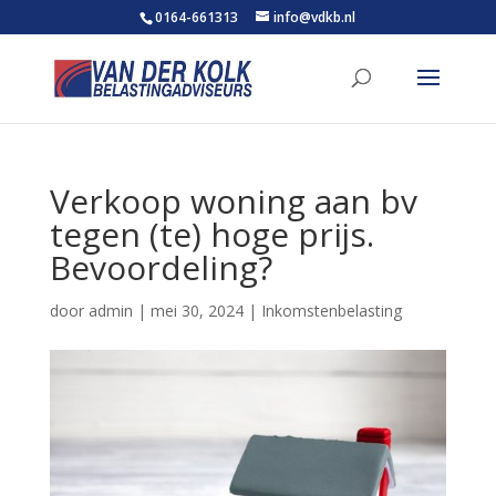
0164-661313
info@vdkb.nl
Verkoop woning aan bv
tegen (te) hoge prijs.
Bevoordeling?
door
admin
|
mei 30, 2024
|
Inkomstenbelasting