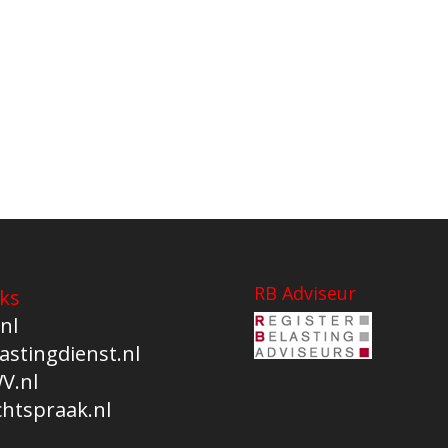
RB Adviseur
ks
nl
astingdienst.nl
V.nl
chtspraak.nl