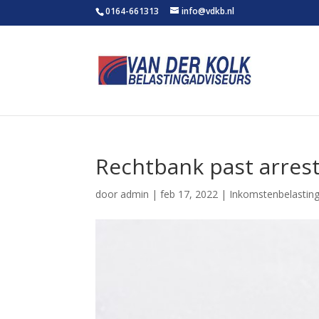
0164-661313
info@vdkb.nl
Rechtbank past arres
door
admin
|
feb 17, 2022
|
Inkomstenbelastin