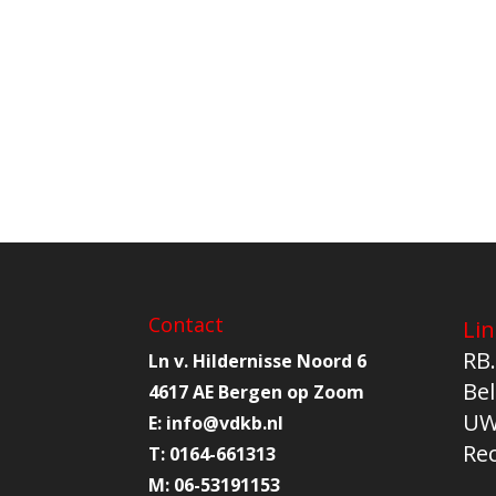
Contact
Lin
RB.
Ln v. Hildernisse Noord 6
Bel
4617 AE Bergen op Zoom
UW
E:
info@
vdkb.nl
Re
T:
0164-661313
M:
06-53191153