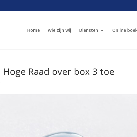
Home
Wie zijn wij
Diensten
Online boe
t Hoge Raad over box 3 toe
g