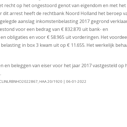
t het recht op het ongestoord genot van eigendom en met het
ar dit arrest heeft de rechtbank Noord Holland het beroep v
elegde aanslag inkomstenbelasting 2017 gegrond verklaar
stond voor een bedrag van € 832.870 uit bank- en
en obligaties en voor € 58.965 uit vorderingen. Het voordeel
belasting in box 3 kwam uit op € 11.655. Het werkelijk beha
n en beleggen van eiser voor het jaar 2017 vastgesteld op 
.
| ECLINLRBNHO2022867, HAA 20/1920 | 06-01-2022