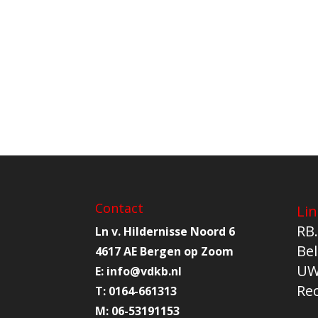
Contact
Lin
RB.
Ln v. Hildernisse Noord 6
Bel
4617 AE Bergen op Zoom
UW
E:
info@
vdkb.nl
Re
T:
0164-661313
M:
06-53191153