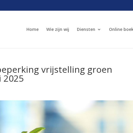
Home
Wie zijn wij
Diensten
Online boe
perking vrijstelling groen
i 2025