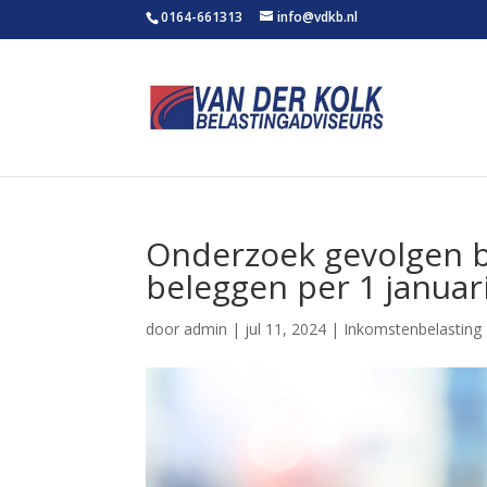
0164-661313
info@vdkb.nl
Onderzoek gevolgen be
beleggen per 1 januar
door
admin
|
jul 11, 2024
|
Inkomstenbelasting