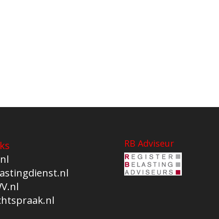
RB Adviseur
ks
nl
astingdienst.nl
V.nl
chtspraak.nl