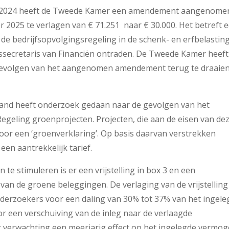
lan 2024 heeft de Tweede Kamer een amendement aangenome
r 2025 te verlagen van € 71.251 naar € 30.000. Het betreft 
e bedrijfsopvolgingsregeling in de schenk- en erfbelasting
ssecretaris van Financiën ontraden. De Tweede Kamer heeft
evolgen van het aangenomen amendement terug te draaien
and heeft onderzoek gedaan naar de gevolgen van het
egeling groenprojecten. Projecten, die aan de eisen van de
or een ‘groenverklaring’. Op basis daarvan verstrekken
en aantrekkelijk tarief.
te stimuleren is er een vrijstelling in box 3 en een
 van de groene beleggingen. De verlaging van de vrijstelling
derzoekers voor een daling van 30% tot 37% van het ingele
r een verschuiving van de inleg naar de verlaagde
ar verwachting een meerjarig effect op het ingelegde vermog