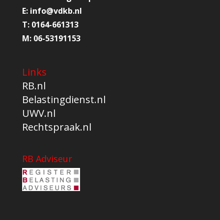
E:
info@
vdkb.nl
T:
0164-661313
M:
06-53191153
Links
RB.nl
Belastingdienst.nl
UWV.nl
Rechtspraak.nl
RB Adviseur