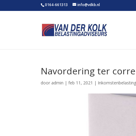
0164-661313
info@vdkb.nl
Navordering ter correc
door
admin
|
feb 11, 2021
|
Inkomstenbelastin