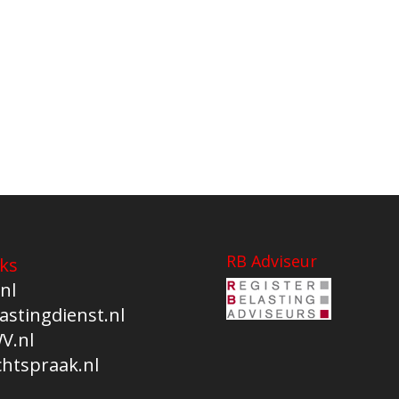
RB Adviseur
ks
nl
astingdienst.nl
V.nl
chtspraak.nl