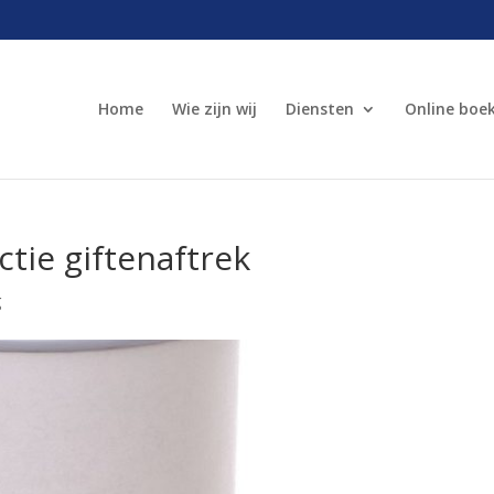
Home
Wie zijn wij
Diensten
Online boe
tie giftenaftrek
g