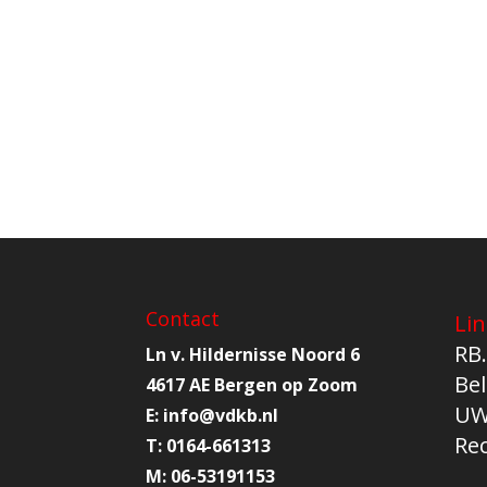
Contact
Lin
RB.
Ln v. Hildernisse Noord 6
Bel
4617 AE Bergen op Zoom
UW
E:
info@
vdkb.nl
Re
T:
0164-661313
M:
06-53191153