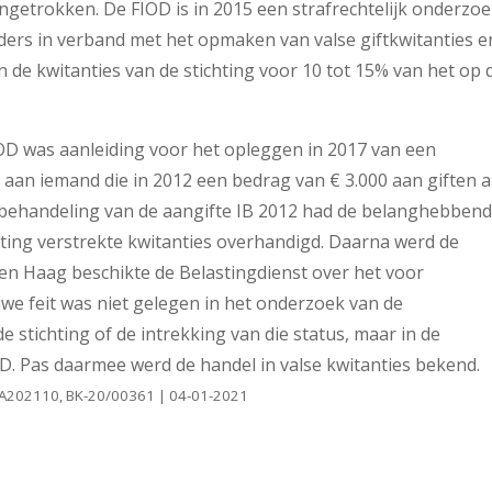
ngetrokken. De FIOD is in 2015 een strafrechtelijk onderzo
rders in verband met het opmaken van valse giftkwitanties e
n de kwitanties van de stichting voor 10 tot 15% van het op 
OD was aanleiding voor het opleggen in 2017 van een
aan iemand die in 2012 een bedrag van € 3.000 aan giften 
de behandeling van de aangifte IB 2012 had de belanghebben
hting verstrekte kwitanties overhandigd. Daarna werd de
en Haag beschikte de Belastingdienst over het voor
uwe feit was niet gelegen in het onderzoek van de
 stichting of de intrekking van die status, maar in de
. Pas daarmee werd de handel in valse kwitanties bekend.
HA202110, BK-20/00361 | 04-01-2021