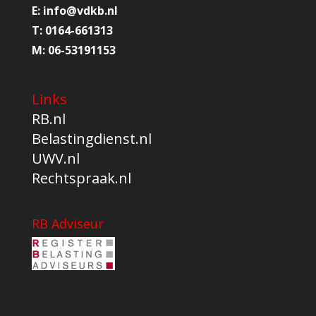
E:
info@
vdkb.nl
T:
0164-661313
M:
06-53191153
Links
RB.nl
Belastingdienst.nl
UWV.nl
Rechtspraak.nl
RB Adviseur