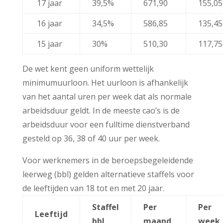
17 jaar
39,5%
671,90
155,05
16 jaar
34,5%
586,85
135,45
15 jaar
30%
510,30
117,75
De wet kent geen uniform wettelijk
minimumuurloon. Het uurloon is afhankelijk
van het aantal uren per week dat als normale
arbeidsduur geldt. In de meeste cao’s is de
arbeidsduur voor een fulltime dienstverband
gesteld op 36, 38 of 40 uur per week.
Voor werknemers in de beroepsbegeleidende
leerweg (bbl) gelden alternatieve staffels voor
de leeftijden van 18 tot en met 20 jaar.
Staffel
Per
Per
Leeftijd
bbl
maand
week