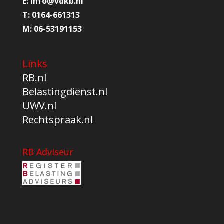
E:
info@
vdkb.nl
T:
0164-661313
M:
06-53191153
Links
RB.nl
Belastingdienst.nl
UWV.nl
Rechtspraak.nl
RB Adviseur