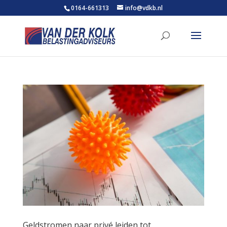
0164-661313
info@vdkb.nl
Geldstromen naar privé leiden tot