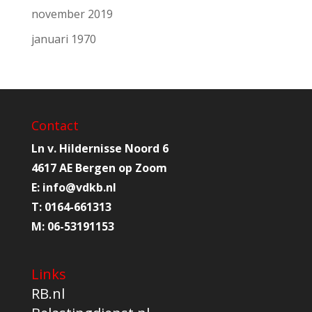
november 2019
januari 1970
Contact
Ln v. Hildernisse Noord 6
4617 AE Bergen op Zoom
E:
info@
vdkb.nl
T:
0164-661313
M:
06-53191153
Links
RB.nl