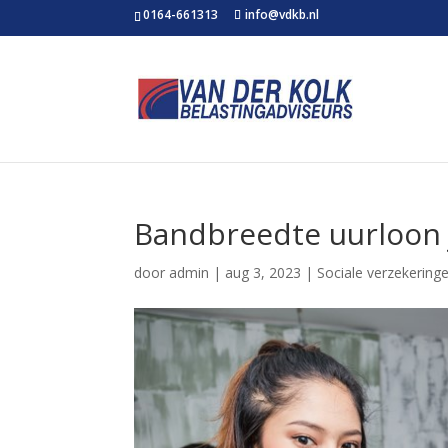
0164-661313
info@vdkb.nl
Bandbreedte uurloon 
door
admin
|
aug 3, 2023
|
Sociale verzekering