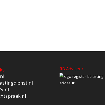
RB Adviseur
ks
nl
astingdienst.nl
V.nl
chtspraak.nl