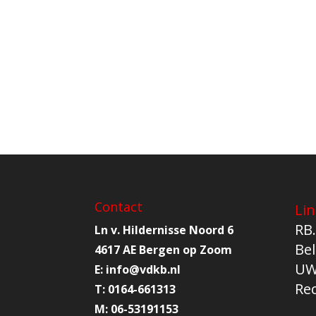
Contact
Lin
RB.
Ln v. Hildernisse Noord 6
Bel
4617 AE Bergen op Zoom
UW
E:
info@
vdkb.nl
Re
T:
0164-661313
M:
06-53191153