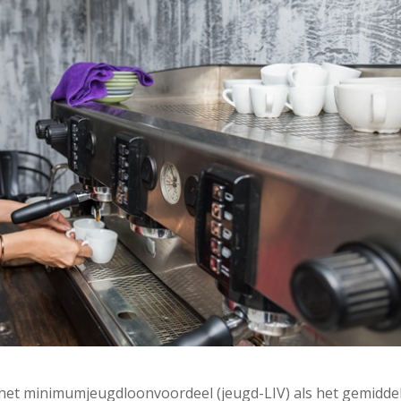
het minimumjeugdloonvoordeel (jeugd-LIV) als het gemidde