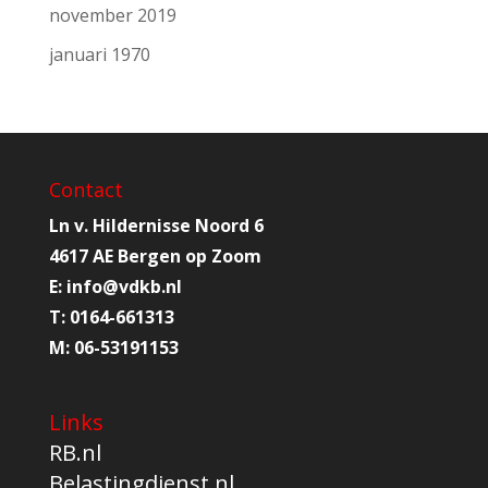
november 2019
januari 1970
Contact
Ln v. Hildernisse Noord 6
4617 AE Bergen op Zoom
E:
info@
vdkb.nl
T:
0164-661313
M:
06-53191153
Links
RB.nl
Belastingdienst.nl