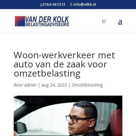
0164-661313
info@vdkb.nl
Woon-werkverkeer met
auto van de zaak voor
omzetbelasting
door
admin
|
aug 24, 2023
|
Omzetbelasting