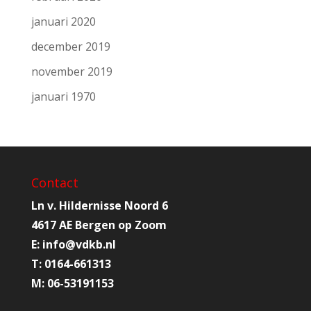
januari 2020
december 2019
november 2019
januari 1970
Contact
Ln v. Hildernisse Noord 6
4617 AE Bergen op Zoom
E:
info@
vdkb.nl
T:
0164-661313
M:
06-53191153