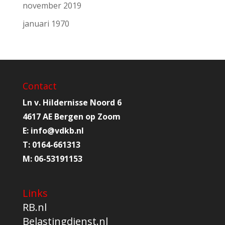
november 2019
januari 1970
Contact
Ln v. Hildernisse Noord 6
4617 AE Bergen op Zoom
E:
info@
vdkb.nl
T:
0164-661313
M:
06-53191153
Links
RB.nl
Belastingdienst.nl