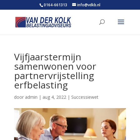
0164-661313
info@vdkb.nl
Vijfjaarstermijn
samenwonen voor
partnervrijstelling
erfbelasting
door
admin
|
aug 4, 2022
|
Successiewet