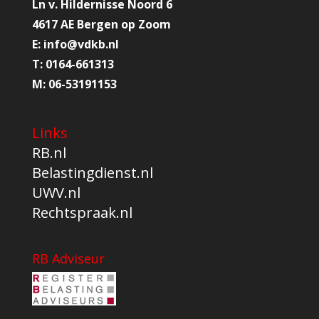
Ln v. Hildernisse Noord 6
4617 AE Bergen op Zoom
E:
info@
vdkb.nl
T:
0164-661313
M:
06-53191153
Links
RB.nl
Belastingdienst.nl
UWV.nl
Rechtspraak.nl
RB Adviseur