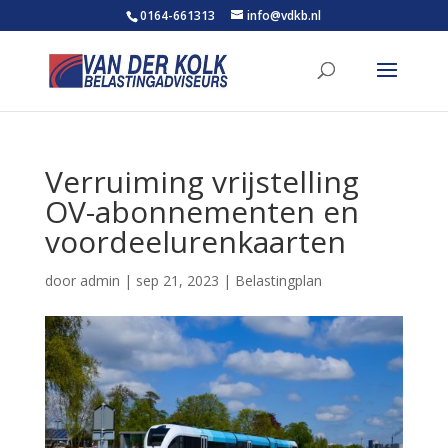
0164-661313
info@vdkb.nl
Verruiming vrijstelling
OV-abonnementen en
voordeelurenkaarten
door
admin
|
sep 21, 2023
|
Belastingplan