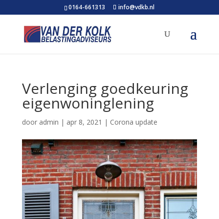
0164-661313
info@vdkb.nl
Verlenging goedkeuring
eigenwoninglening
door
admin
|
apr 8, 2021
|
Corona update