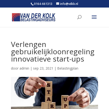
0164-661313
info@vdkb.nl
Verlengen
gebruikelijkloonregeling
innovatieve start-ups
door
admin
|
sep 23, 2021
|
Belastingplan