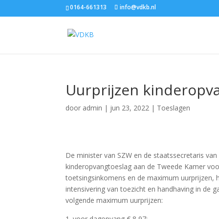
0164-661313
info@vdkb.nl
Uurprijzen kinderopv
door
admin
|
jun 23, 2022
|
Toeslagen
De minister van SZW en de staatssecretaris van 
kinderopvangtoeslag aan de Tweede Kamer voorg
toetsingsinkomens en de maximum uurprijzen, he
intensivering van toezicht en handhaving in de 
volgende maximum uurprijzen:
voor dagopvang € 8,97;