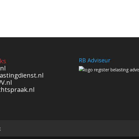
RB Adviseur
ks
nl
astingdienst.nl
V.nl
chtspraak.nl
g