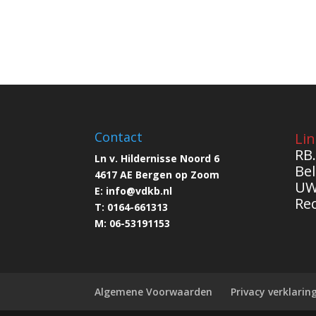
Contact
Lin
RB.
Ln v. Hildernisse Noord 6
Bel
4617 AE Bergen op Zoom
UW
E:
info@
vdkb.nl
Re
T:
0164-661313
M:
06-53191153
Algemene Voorwaarden
Privacy verklarin