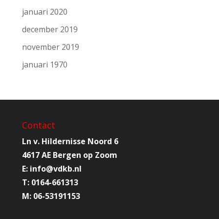
januari 2020
december 2019
november 2019
januari 1970
Contact
Ln v. Hildernisse Noord 6
4617 AE Bergen op Zoom
E:
info@
vdkb.nl
T:
0164-661313
M:
06-53191153