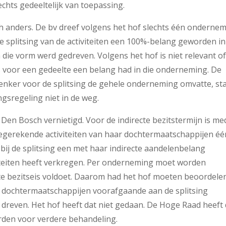
chts gedeeltelijk van toepassing.
 anders. De bv dreef volgens het hof slechts één ondernem
e splitsing van de activiteiten een 100%-belang geworden in
in die vorm werd gedreven. Volgens het hof is niet relevant o
s voor een gedeelte een belang had in die onderneming. De
enker voor de splitsing de gehele onderneming omvatte, st
gsregeling niet in de weg.
Den Bosch vernietigd. Voor de indirecte bezitstermijn is me
egerekende activiteiten van haar dochtermaatschappijen éé
j de splitsing een met haar indirecte aandelenbelang
teiten heeft verkregen. Per onderneming moet worden
te bezitseis voldoet. Daarom had het hof moeten beoordele
de dochtermaatschappijen voorafgaande aan de splitsing
dreven. Het hof heeft dat niet gedaan. De Hoge Raad heeft
den voor verdere behandeling.