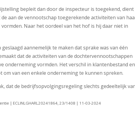
elling bepleit dan door de inspecteur is toegekend, dient 
 de aan de vennootschap toegerekende activiteiten van haa
rmden. Naar het oordeel van het hof is hij daar niet in
n geslaagd aannemelijk te maken dat sprake was van één
 gemaakt dat de activiteiten van de dochtervennootschappen
eve onderneming vormden. Het verschil in klantenbestand e
root om van een enkele onderneming te kunnen spreken.
k, dat de bedrijfsopvolgingsregeling slechts gedeeltelijk va
dentie | ECLINLGHARL20241864, 23/1408 | 11-03-2024