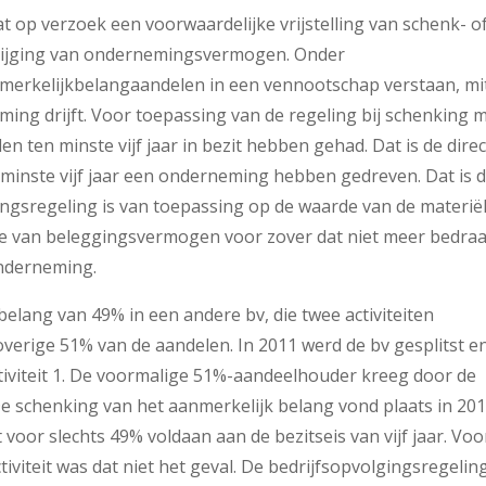
t op verzoek een voorwaardelijke vrijstelling van schenk- o
krijging van ondernemingsvermogen. Onder
rkelijkbelangaandelen in een vennootschap verstaan, mi
ng drijft. Voor toepassing van de regeling bij schenking 
 ten minste vijf jaar in bezit hebben gehad. Dat is de dire
minste vijf jaar een onderneming hebben gedreven. Dat is 
gingsregeling is van toepassing op de waarde van de materië
 van beleggingsvermogen voor zover dat niet meer bedra
onderneming.
elang van 49% in een andere bv, die twee activiteiten
overige 51% van de aandelen. In 2011 werd de bv gesplitst e
tiviteit 1. De voormalige 51%-aandeelhouder kreeg door de
 De schenking van het aanmerkelijk belang vond plaats in 201
oor slechts 49% voldaan aan de bezitseis van vijf jaar. Voo
tiviteit was dat niet het geval. De bedrijfsopvolgingsregelin