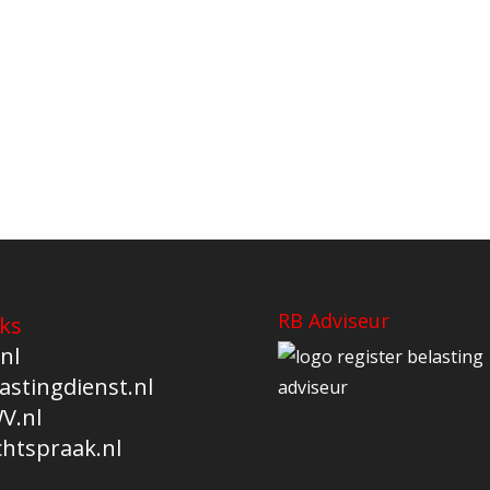
RB Adviseur
ks
nl
astingdienst.nl
V.nl
chtspraak.nl