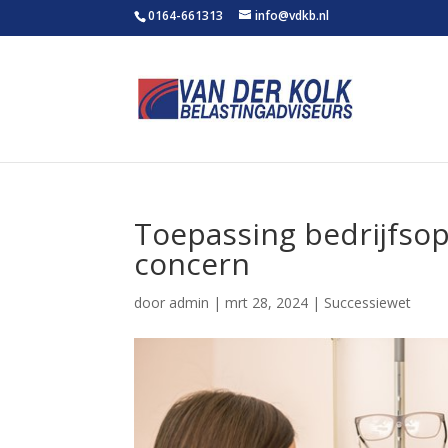
0164-661313
info@vdkb.nl
Toepassing bedrijfsop
concern
door
admin
|
mrt 28, 2024
|
Successiewet