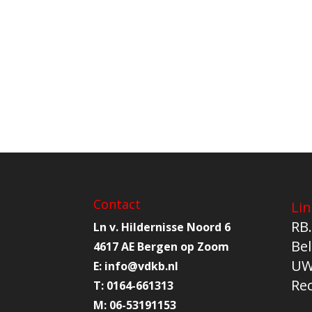
Contact
Lin
RB.
Ln v. Hildernisse Noord 6
Bel
4617 AE Bergen op Zoom
UW
E:
info@
vdkb.nl
Re
T:
0164-661313
M:
06-53191153