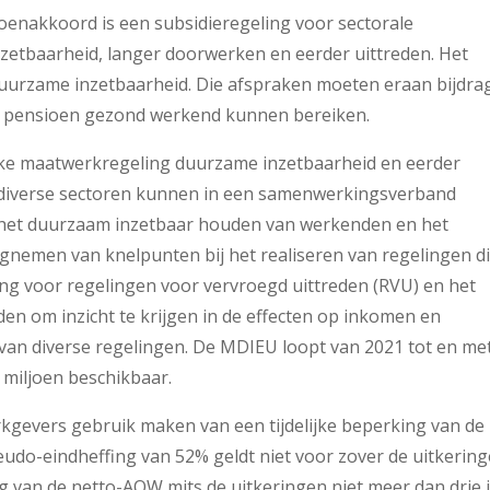
ioenakkoord is een subsidieregeling voor sectorale
tbaarheid, langer doorwerken en eerder uittreden. Het
uurzame inzetbaarheid. Die afspraken moeten eraan bijdra
n pensioen gezond werkend kunnen bereiken.
ijke maatwerkregeling duurzame inzetbaarheid en eerder
de diverse sectoren kunnen in een samenwerkingsverband
l het duurzaam inzetbaar houden van werkenden en het
egnemen van knelpunten bij het realiseren van regelingen d
ffing voor regelingen voor vervroegd uittreden (RVU) en het
den om inzicht te krijgen in de effecten op inkomen en
van diverse regelingen. De MDIEU loopt van 2021 tot en me
4 miljoen beschikbaar.
kgevers gebruik maken van een tijdelijke beperking van de
eudo-eindheffing van 52% geldt niet voor zover de uitkerin
g van de netto-AOW mits de uitkeringen niet meer dan drie 