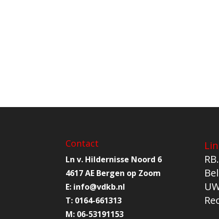
Contact
Lin
RB.
Ln v. Hildernisse Noord 6
Bel
4617 AE Bergen op Zoom
UW
E:
info@
vdkb.nl
Re
T:
0164-661313
M:
06-53191153