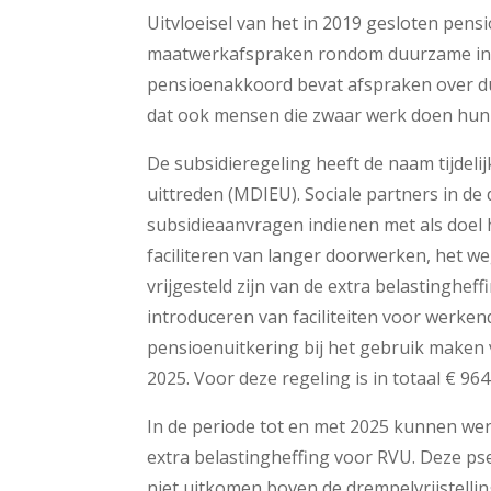
Uitvloeisel van het in 2019 gesloten pens
maatwerkafspraken rondom duurzame inze
pensioenakkoord bevat afspraken over d
dat ook mensen die zwaar werk doen hu
De subsidieregeling heeft de naam tijdel
uittreden (MDIEU). Sociale partners in 
subsidieaanvragen indienen met als doe
faciliteren van langer doorwerken, het w
vrijgesteld zijn van de extra belastinghe
introduceren van faciliteiten voor werken
pensioenuitkering bij het gebruik maken 
2025. Voor deze regeling is in totaal € 96
In de periode tot en met 2025 kunnen wer
extra belastingheffing voor RVU. Deze ps
niet uitkomen boven de drempelvrijstellin