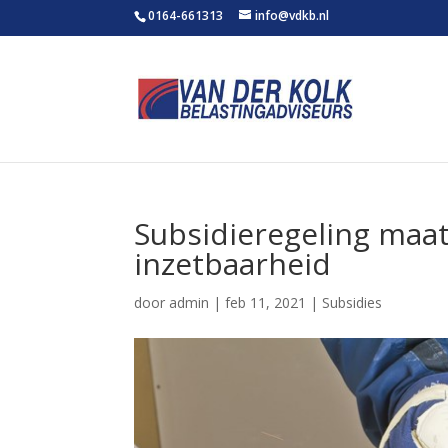
0164-661313
info@vdkb.nl
Subsidieregeling ma
inzetbaarheid
door
admin
|
feb 11, 2021
|
Subsidies