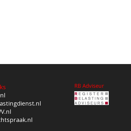
RB Adviseur
ks
nl
astingdienst.nl
V.nl
chtspraak.nl