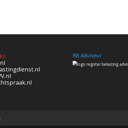
RB Adviseur
ks
nl
astingdienst.nl
V.nl
chtspraak.nl
g