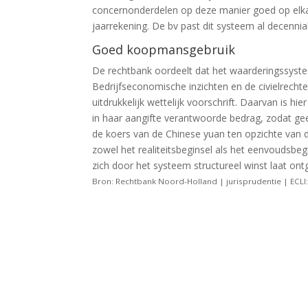
concernonderdelen op deze manier goed op elkaa
jaarrekening. De bv past dit systeem al decennia
Goed koopmansgebruik
De rechtbank oordeelt dat het waarderingssys
Bedrijfseconomische inzichten en de civielrechtel
uitdrukkelijk wettelijk voorschrift. Daarvan is 
in haar aangifte verantwoorde bedrag, zodat geen
de koers van de Chinese yuan ten opzichte van d
zowel het realiteitsbeginsel als het eenvoudsbe
zich door het systeem structureel winst laat on
Bron: Rechtbank Noord-Holland | jurisprudentie | EC