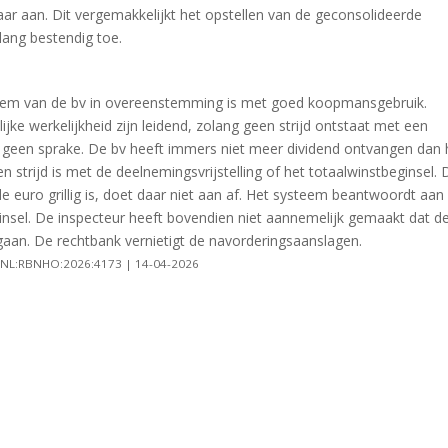
r aan. Dit vergemakkelijkt het opstellen van de geconsolideerde
lang bestendig toe.
teem van de bv in overeenstemming is met goed koopmansgebruik.
ijke werkelijkheid zijn leidend, zolang geen strijd ontstaat met een
hier geen sprake. De bv heeft immers niet meer dividend ontvangen dan 
 strijd is met de deelnemingsvrijstelling of het totaalwinstbeginsel. 
e euro grillig is, doet daar niet aan af. Het systeem beantwoordt aan
ginsel. De inspecteur heeft bovendien niet aannemelijk gemaakt dat d
tgaan. De rechtbank vernietigt de navorderingsaanslagen.
LI:NL:RBNHO:2026:4173 | 14-04-2026