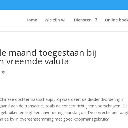
Home
Wie zijn wij
Diensten
Online boe
de maand toegestaan bij
in vreemde valuta
ing
Chinese dochtermaatschappij. Zij waardeert de dividendvordering in
and aan de transactie, zoals de concernrichtlijnen voorschrijven. De
 gebruiken en legt een navorderingsaanslag op. De correctie bedraag
 van de bv in overeenstemming met goed koopmansgebruik?