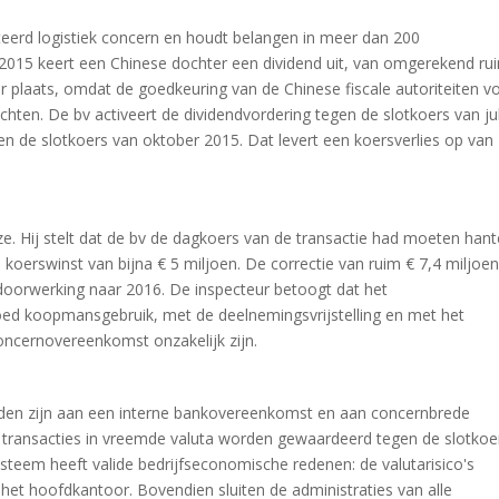
eerd logistiek concern en houdt belangen in meer dan 200
2015 keert een Chinese dochter een dividend uit, van omgerekend ru
er plaats, omdat de goedkeuring van de Chinese fiscale autoriteiten v
chten. De bv activeert de dividendvordering tegen de slotkoers van jul
n de slotkoers van oktober 2015. Dat levert een koersverlies op van
ze. Hij stelt dat de bv de dagkoers van de transactie had moeten han
 koerswinst van bijna € 5 miljoen. De correctie van ruim € 7,4 miljoe
 doorwerking naar 2016. De inspecteur betoogt dat het
goed koopmansgebruik, met de deelnemingsvrijstelling en met het
oncernovereenkomst onzakelijk zijn.
nden zijn aan een interne bankovereenkomst en aan concernbrede
 transacties in vreemde valuta worden gewaardeerd tegen de slotkoe
eem heeft valide bedrijfseconomische redenen: de valutarisico's
et hoofdkantoor. Bovendien sluiten de administraties van alle