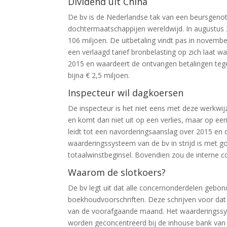
Dividend uit China
De bv is de Nederlandse tak van een beursgenot
dochtermaatschappijen wereldwijd. In augustus 
106 miljoen. De uitbetaling vindt pas in novemb
een verlaagd tarief bronbelasting op zich laat wa
2015 en waardeert de ontvangen betalingen tege
bijna € 2,5 miljoen.
Inspecteur wil dagkoersen
De inspecteur is het niet eens met deze werkwij
en komt dan niet uit op een verlies, maar op een
leidt tot een navorderingsaanslag over 2015 en
waarderingssysteem van de bv in strijd is met 
totaalwinstbeginsel. Bovendien zou de interne c
Waarom de slotkoers?
De bv legt uit dat alle concernonderdelen gebo
boekhoudvoorschriften. Deze schrijven voor dat
van de voorafgaande maand. Het waarderingssyst
worden geconcentreerd bij de inhouse bank van h