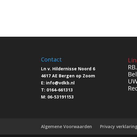
Contact
Lin
RB.
Ln v. Hildernisse Noord 6
Bel
4617 AE Bergen op Zoom
UW
E:
info@
vdkb.nl
Re
T:
0164-661313
M:
06-53191153
Algemene Voorwaarden
Privacy verklarin