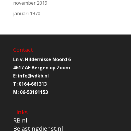
november 2019
januari 1970
Contact
Ln v. Hildernisse Noord 6
4617 AE Bergen op Zoom
E:
info@
vdkb.nl
T:
0164-661313
M:
06-53191153
Links
RB.nl
Belastingdienst.nl