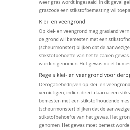
weer gras wordt ingezaaid. In dit geval g
graszode een stikstofbemesting wil toep
Klei- en veengrond
Op klei- en veengrond mag grasland vern
de grond wil bemesten met een stikstofh
(scheurmonster) blijken dat de aanwezige 
stikstofbehoefte van het te zaaien gewa
worden genomen. Het gewas moet bemest
Regels klei- en veengrond voor dero
Derogatiebedrijven op klei- en veengron
vernietigen, indien direct daarna een sti
bemesten met een stikstofhoudende mest
(scheurmonster) blijken dat de aanwezige 
stikstofbehoefte van het gewas. Het gro
genomen. Het gewas moet bemest worden 