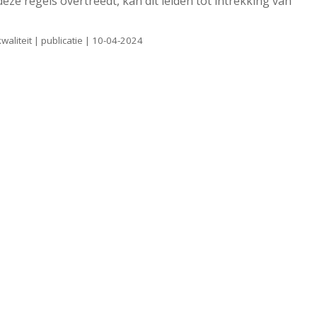
e regels overtreedt, kan dit leiden tot intrekking van
aliteit | publicatie | 10-04-2024