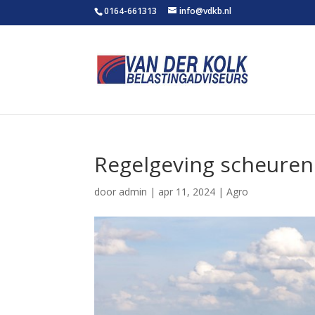
0164-661313
info@vdkb.nl
Regelgeving scheuren
door
admin
|
apr 11, 2024
|
Agro