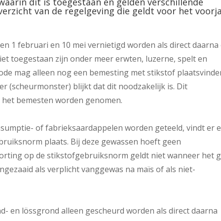
waarin dit is toegestaan en gelden verschillende
erzicht van de regelgeving die geldt voor het voorj
n 1 februari en 10 mei vernietigd worden als direct daarna
et toegestaan zijn onder meer erwten, luzerne, spelt en
ode mag alleen nog een bemesting met stikstof plaatsvinde
 (scheurmonster) blijkt dat dit noodzakelijk is. Dit
or het bemesten worden genomen.
sumptie- of fabrieksaardappelen worden geteeld, vindt er 
ebruiksnorm plaats. Bij deze gewassen hoeft geen
ting op de stikstofgebruiksnorm geldt niet wanneer het g
 ingezaaid als verplicht vanggewas na maïs of als niet-
d- en lössgrond alleen gescheurd worden als direct daarna