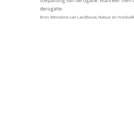
toepassing van derogatie. Wanneer men dez
derogatie.
Bron: Ministerie van Landbouw, Natuur en Voedselkw