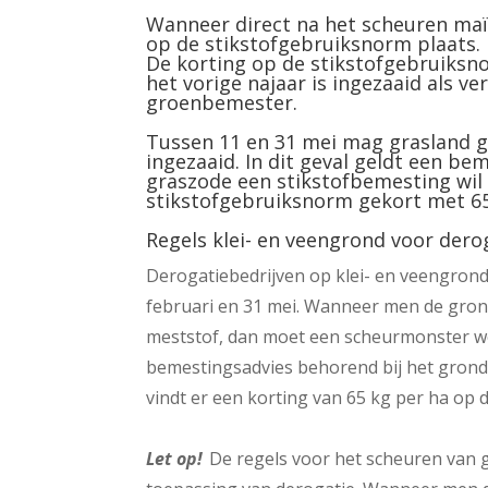
Wanneer direct na het scheuren maïs
op de stikstofgebruiksnorm plaats
De korting op de stikstofgebruiksno
het vorige najaar is ingezaaid als v
groenbemester.
Tussen 11 en 31 mei mag grasland g
ingezaaid. In dit geval geldt een be
graszode een stikstofbemesting wil 
stikstofgebruiksnorm gekort met 65
Regels klei- en veengrond voor dero
Derogatiebedrijven op klei- en veengron
februari en 31 mei. Wanneer men de gron
meststof, dan moet een scheurmonster 
bemestingsadvies behorend bij het grond
vindt er een korting van 65 kg per ha op 
Let op!
De regels voor het scheuren van 