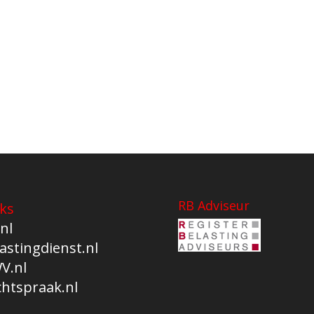
RB Adviseur
ks
nl
astingdienst.nl
V.nl
chtspraak.nl