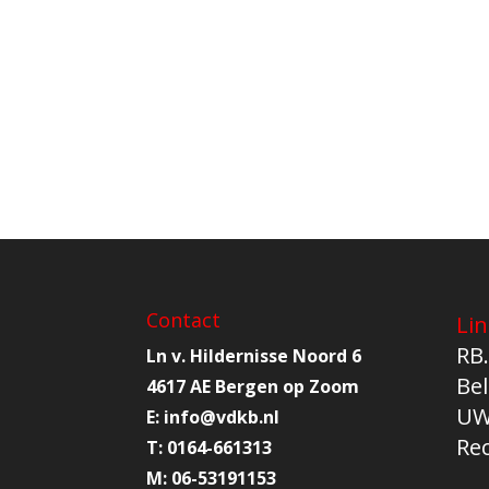
Contact
Lin
RB.
Ln v. Hildernisse Noord 6
Bel
4617 AE Bergen op Zoom
UW
E:
info@
vdkb.nl
Re
T:
0164-661313
M:
06-53191153