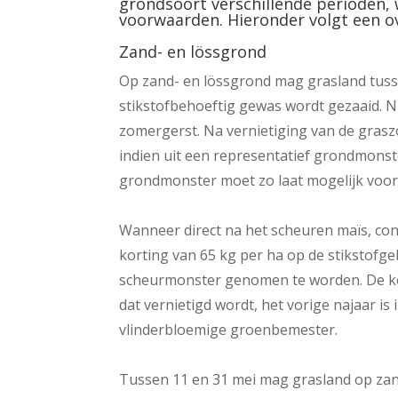
grondsoort verschillende perioden, 
voorwaarden. Hieronder volgt een ov
Zand- en lössgrond
Op zand- en lössgrond mag grasland tusse
stikstofbehoeftig gewas wordt gezaaid. Ni
zomergerst. Na vernietiging van de grasz
indien uit een representatief grondmonster
grondmonster moet zo laat mogelijk vo
Wanneer direct na het scheuren maïs, con
korting van 65 kg per ha op de stikstofg
scheurmonster genomen te worden. De kor
dat vernietigd wordt, het vorige najaar is
vlinderbloemige groenbemester.
Tussen 11 en 31 mei mag grasland op zan