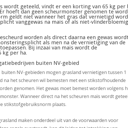
 wordt geteeld, vindt er een korting van 65 kg per 
. Er hoeft dan geen scheurmonster genomen te word
rm geldt niet wanneer het gras dat vernietigd word
erplicht vanggewas na maïs of als niet-vlinderbloemi
escheurd worden als direct daarna een gewas word
monsteringsplicht als men na de vernietiging van de
toepassen. Bij inzaai van maïs wordt de
 kg per ha.
gatiebedrijven buiten NV-gebied
d buiten NV-gebieden mogen grasland vernietigen tussen 1
d na het scheuren wil bemesten met een stikstofhoudende
worden genomen. Het gewas moet bemest worden volgens h
monster. Wanneer direct na het scheuren maïs wordt geteel
de stikstofgebruiksnorm plaats.
grasland maken onderdeel uit van de voorwaarden voor