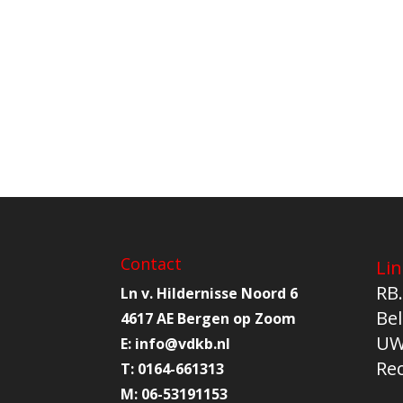
Contact
Lin
RB.
Ln v. Hildernisse Noord 6
Bel
4617 AE Bergen op Zoom
UW
E:
info@
vdkb.nl
Re
T:
0164-661313
M:
06-53191153