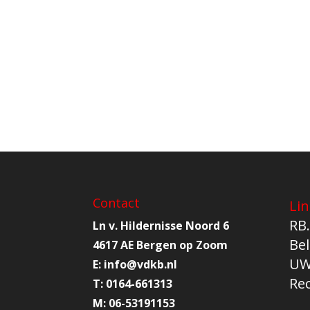
Contact
Lin
RB.
Ln v. Hildernisse Noord 6
Bel
4617 AE Bergen op Zoom
UW
E:
info@
vdkb.nl
Re
T:
0164-661313
M:
06-53191153