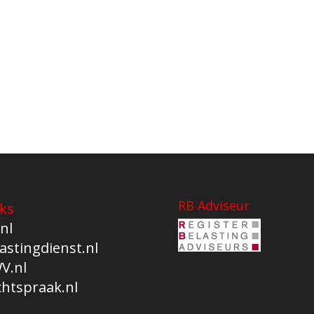
RB Adviseur
ks
nl
astingdienst.nl
V.nl
chtspraak.nl