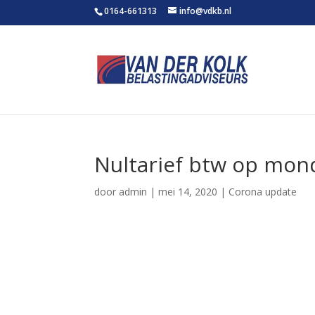
0164-661313
info@vdkb.nl
Nultarief btw op mon
door
admin
|
mei 14, 2020
|
Corona update