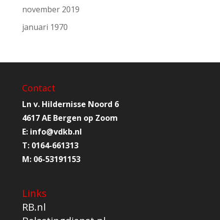
november 2019
januari 1970
Contact
Ln v. Hildernisse Noord 6
4617 AE Bergen op Zoom
E:
info@
vdkb.nl
T:
0164-661313
M:
06-53191153
Links
RB.nl