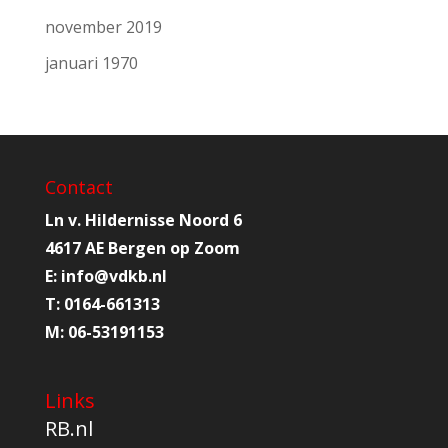
november 2019
januari 1970
Contact
Ln v. Hildernisse Noord 6
4617 AE Bergen op Zoom
E:
info@
vdkb.nl
T:
0164-661313
M:
06-53191153
Links
RB.nl