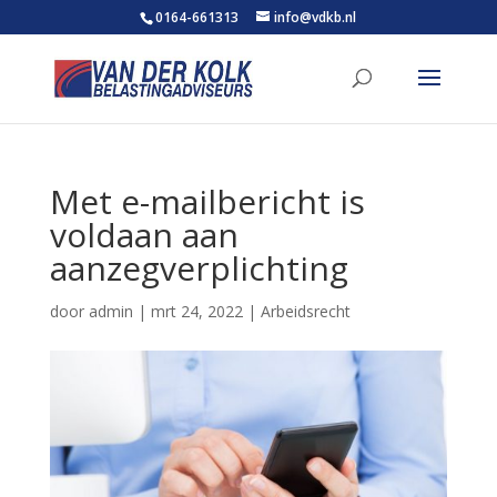
0164-661313
info@vdkb.nl
Met e-mailbericht is
voldaan aan
aanzegverplichting
door
admin
|
mrt 24, 2022
|
Arbeidsrecht