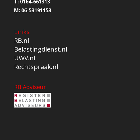
T:
0164-661313
M:
06-53191153
Links
RB.nl
Belastingdienst.nl
UWV.nl
Rechtspraak.nl
RB Adviseur