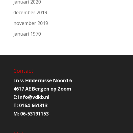
januari 2020
december 2019
november 2019
januari 1970
Contact
Ln v. Hildernisse Noord 6
4617 AE Bergen op Zoom
E:
info@
vdkb.nl
T:
0164-661313
M:
06-53191153