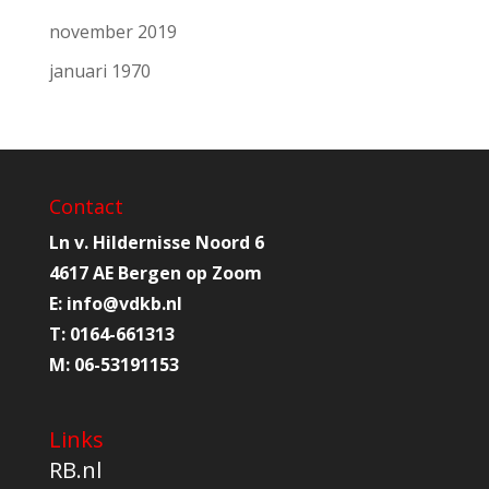
november 2019
januari 1970
Contact
Ln v. Hildernisse Noord 6
4617 AE Bergen op Zoom
E:
info@
vdkb.nl
T:
0164-661313
M:
06-53191153
Links
RB.nl