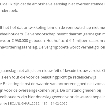
idelijk zijn dat de ambtshalve aanslag niet overeenstemde
onderzoek.
lt het hof dat ontwikkeling binnen de vennootschap niet m
aandeelhouders. De vennootschap neemt daarom genoegen 
aarvoor € 950.000 geboden. Het hof acht € 1 miljoen daarom 
 navorderingsaanslag. De vergrijpboete wordt vernietigd, o
aanslag niet altijd een nieuw feit of kwade trouw vereist. 
is een fout die voor de belastingplichtige redelijkerwijs
 de Belastingdienst de waarde van onroerend goed niet zoma
zijn voor de overeengekomen prijs. De omstandigheden bij
elhouders zijn hier doorslaggevend voor de waardebepali
entie | ECLI:NL:GHARL:2025:1137 | 24-02-2025