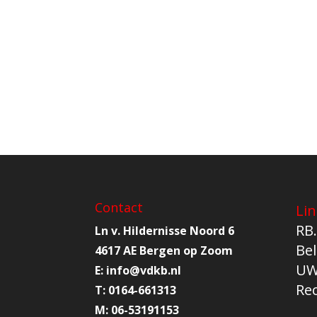
Contact
Lin
RB.
Ln v. Hildernisse Noord 6
Bel
4617 AE Bergen op Zoom
UW
E:
info@
vdkb.nl
Re
T:
0164-661313
M:
06-53191153