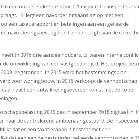
16 een onroerende zaak voor € 1 miljoen. De inspecteur st
edraagt. Hij legt een navorderingsaanslag op met een
h op een taxatierapport en betalingen aan een gelieerde
 de navorderingsbevoegdheid en de hoogte van de correcti
heeft in 2016 drie aandeelhouders. Er waren interne conflic
de ontwikkeling van een vastgoedproject. Het project betr
ds 2008 leegstonden. In 2015 werd het bestemmingsplan
t werd voor woningbouw. In 2016 verkoopt de vennootschap 
uit daarnaast een ontwikkelingsovereenkomst met de koper.
edingen.
tschapsbelasting 2016 pas in september 2018 digitaal in. I
ier naar de controlerend ambtenaar gestuurd. De inspecteu
lijkt dat er een taxatierapport bestaat met een
lijkt dat een aan de bestuurder gelieerde vennootschap in 2