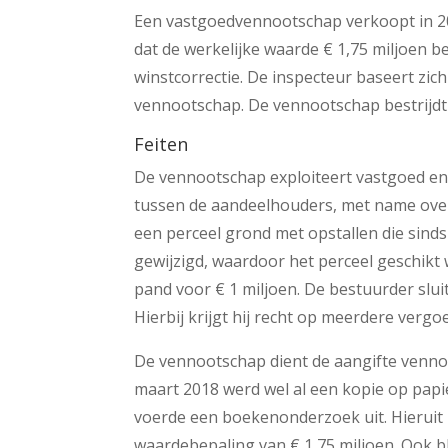
Een vastgoedvennootschap verkoopt in 20
dat de werkelijke waarde € 1,75 miljoen b
winstcorrectie. De inspecteur baseert zic
vennootschap. De vennootschap bestrijdt
Feiten
De vennootschap exploiteert vastgoed en 
tussen de aandeelhouders, met name over 
een perceel grond met opstallen die sin
gewijzigd, waardoor het perceel geschik
pand voor € 1 miljoen. De bestuurder sl
Hierbij krijgt hij recht op meerdere vergo
De vennootschap dient de aangifte vennoo
maart 2018 werd wel al een kopie op pap
voerde een boekenonderzoek uit. Hieruit b
waardebepaling van € 1,75 miljoen. Ook b