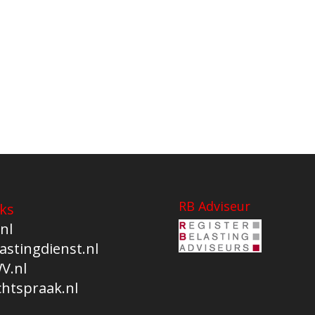
RB Adviseur
ks
nl
astingdienst.nl
V.nl
chtspraak.nl