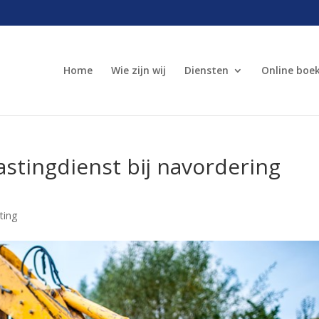
Home
Wie zijn wij
Diensten
Online boe
astingdienst bij navordering
ting