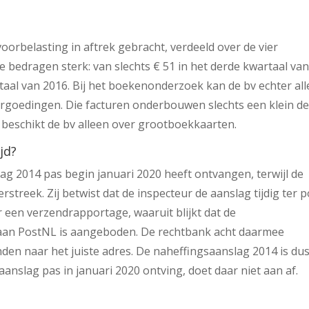
voorbelasting in aftrek gebracht, verdeeld over de vier
de bedragen sterk: van slechts € 51 in het derde kwartaal va
taal van 2016. Bij het boekenonderzoek kan de bv echter al
goedingen. Die facturen onderbouwen slechts een klein de
 beschikt de bv alleen over grootboekkaarten.
jd?
lag 2014 pas begin januari 2020 heeft ontvangen, terwijl de
treek. Zij betwist dat de inspecteur de aanslag tijdig ter p
 een verzendrapportage, waaruit blijkt dat de
aan PostNL is aangeboden. De rechtbank acht daarmee
onden naar het juiste adres. De naheffingsaanslag 2014 is du
anslag pas in januari 2020 ontving, doet daar niet aan af.