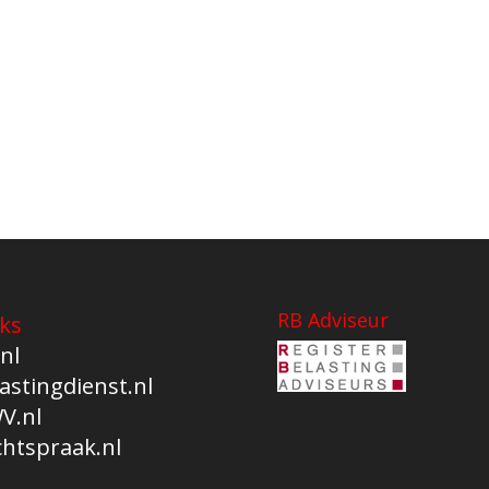
RB Adviseur
ks
nl
astingdienst.nl
V.nl
chtspraak.nl