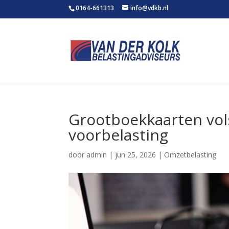
0164-661313
info@vdkb.nl
Grootboekkaarten vols
voorbelasting
door
admin
|
jun 25, 2026
|
Omzetbelasting