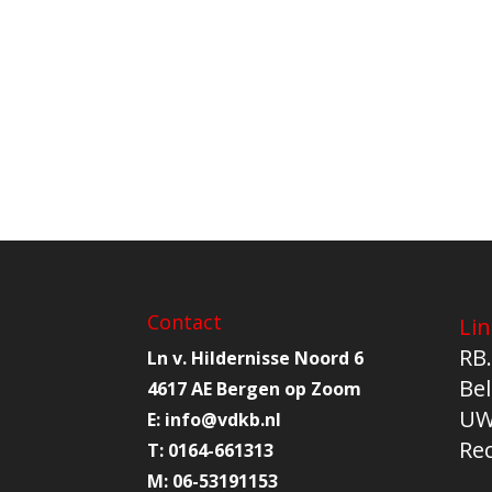
Contact
Lin
RB.
Ln v. Hildernisse Noord 6
Bel
4617 AE Bergen op Zoom
UW
E:
info@
vdkb.nl
Re
T:
0164-661313
M:
06-53191153