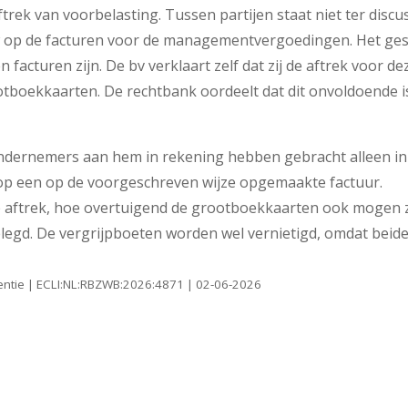
rek van voorbelasting. Tussen partijen staat niet ter discu
tw op de facturen voor de managementvergoedingen. Het ges
 facturen zijn. De bv verklaart zelf dat zij de aftrek voor de
boekkaarten. De rechtbank oordeelt dat dit onvoldoende i
ndernemers aan hem in rekening hebben gebracht alleen in
 op een op de voorgeschreven wijze opgemaakte factuur.
p aftrek, hoe overtuigend de grootboekkaarten ook mogen z
legd. De vergrijpboeten worden wel vernietigd, omdat beid
entie | ECLI:NL:RBZWB:2026:4871 | 02-06-2026