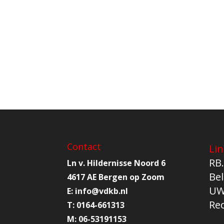
Contact
Lin
RB.
Ln v. Hildernisse Noord 6
Bel
4617 AE Bergen op Zoom
UW
E:
info@
vdkb.nl
Re
T:
0164-661313
M:
06-53191153