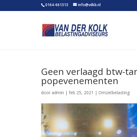
0164-661313
info@vdkb.nl
Geen verlaagd btw-tari
popevenementen
door
admin
|
feb 25, 2021
|
Omzetbelasting