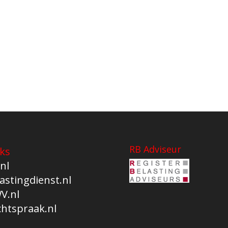
RB Adviseur
ks
nl
astingdienst.nl
V.nl
chtspraak.nl