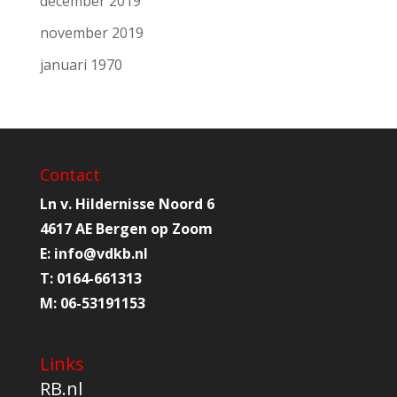
december 2019
november 2019
januari 1970
Contact
Ln v. Hildernisse Noord 6
4617 AE Bergen op Zoom
E:
info@
vdkb.nl
T:
0164-661313
M:
06-53191153
Links
RB.nl