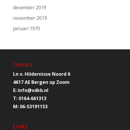
december 2019
november 2019
januari 1970
Contact
Ln v. Hildernisse Noord 6
4617 AE Bergen op Zoom
E:
info@
vdkb.nl
T:
0164-661313
M:
06-53191153
Links